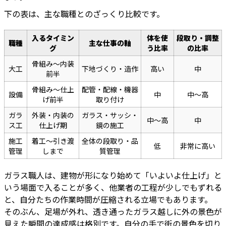
下の表は、主な職種とのざっくり比較です。
入るタイミン
体を使
段取り・調整
職種
主な仕事の軸
グ
う比率
の比率
骨組み〜内装
大工
下地づくり・造作
高い
中
前半
骨組み〜仕上
配管・配線・機器
設備
中
中〜高
げ前半
取り付け
ガラ
外装・内装の
ガラス・サッシ・
中〜高
中
ス工
仕上げ期
鏡の施工
施工
着工〜引き渡
全体の段取り・品
低
非常に高い
管理
しまで
質管理
ガラス職人は、建物が形になり始めて「いよいよ仕上げ」と
いう場面で入ることが多く、他業者の工程が少しでもずれる
と、自分たちの作業時間が圧縮される立場でもあります。
そのぶん、足場が外れ、透き通ったガラス越しに外の景色が
見えた瞬間の達成感は格別です。自分の手で街の景色を切り