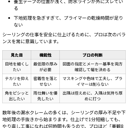
養生テープの位置が浅く、防水ラインが外にズレてい
る
下地処理を急ぎすぎて、プライマーの乾燥時間が足り
ない
シーリングの仕事を安全に仕上げるために、プロは次のバラ
ンスを常に意識しています。
見た目
機能性
プロの判断
目地を細くし
最低限の厚み
図面の指定とメーカー基準を両方
たい
が必要
確認して幅を決める
テカリを抑え
密着性を落と
マスキングや色味で工夫し、プラ
たい
せない
イマーは削らない
角をピシッと
雨仕舞いを優
出隅は控えめに、入隅は気持ち厚
出したい
先したい
めに打つ
数年後の漏水クレームの多くは、シーリングの厚み不足や下
地処理の手抜きから始まります。仕上げで1分短縮しても、
やり直し工事になれば何時間も失うので、プロほど「美観8