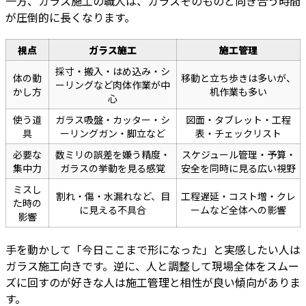
一方、ガラス施工の職人は、ガラスそのものと向き合う時間
が圧倒的に長くなります。
視点
ガラス施工
施工管理
採寸・搬入・はめ込み・シ
体の動
移動と立ち歩きは多いが、
ーリングなど肉体作業が中
かし方
机作業も多い
心
使う道
ガラス吸盤・カッター・シ
図面・タブレット・工程
具
ーリングガン・脚立など
表・チェックリスト
必要な
数ミリの誤差を嫌う精度・
スケジュール管理・予算・
集中力
ガラスの挙動を見る感覚
安全を同時に見る広い視野
ミスし
割れ・傷・水漏れなど、目
工程遅延・コスト増・クレ
た時の
に見える不具合
ームなど全体への影響
影響
手を動かして「今日ここまで形になった」と実感したい人は
ガラス施工向きです。逆に、人と調整して現場全体をスムー
ズに回すのが好きな人は施工管理と相性が良い傾向がありま
す。