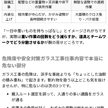
設備工
配管などの重量物＋天井裏や床下
無理な姿勢での連続
事
の狭所作業
作業
内装仕
軽作業が中心だが、かがみ姿勢が
大面積のクロス張
上げ
長時間続きやすい
り・パテ処理
「一日中重いものを持ちっぱなし」とイメージされがちです
が、実際は
重い作業の回数をどう減らすか、道具とチームワ
ークでどう分散させるか
が腕の見せどころです。
危険度や安全対策ガラス工事仕事内容で本当に
危ない部分
ガラス工事の危険は、派手な事故よりも「ちょっとした油断
の積み重ね」で起きます。割れ物を扱う以上どこも気を抜け
ませんが、特に危ないのは次の3つです。
搬入ルート選定を誤って、人通りの多い通路をガラス
が通る
仮置きの角度が甘く、わずかな振動で倒れやすい状態