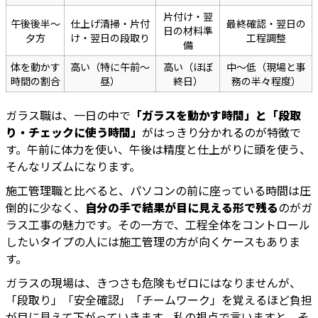
片付け・翌
午後後半〜
仕上げ清掃・片付
最終確認・翌日の
日の材料準
夕方
け・翌日の段取り
工程調整
備
体を動かす
高い（特に午前〜
高い（ほぼ
中〜低（現場と事
時間の割合
昼）
終日）
務の半々程度）
ガラス職は、一日の中で
「ガラスを動かす時間」と「段取
り・チェックに使う時間」
がはっきり分かれるのが特徴で
す。午前に体力を使い、午後は精度と仕上がりに頭を使う、
そんなリズムになります。
施工管理職と比べると、パソコンの前に座っている時間は圧
倒的に少なく、
自分の手で結果が目に見える形で残る
のがガ
ラス工事の魅力です。その一方で、工程全体をコントロール
したいタイプの人には施工管理の方が向くケースもありま
す。
ガラスの現場は、きつさも危険もゼロにはなりませんが、
「段取り」「安全確認」「チームワーク」を覚えるほど負担
が目に見えて下がっていきます。私の視点で言いますと、そ