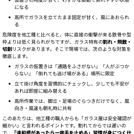
になる
高所でガラスを立てたまま固定が甘く、風にあおられ
る
危険度を他工種と比べると、体に直接の衝撃が来る鉄骨や型
枠よりは低く見られがちですが、ガラス特有の
割れ・飛散・
切創
リスクがあります。そこで現場では、次のような対策を
徹底します。
ガラスの仮置きは「通路をふさがない」「人がぶつか
らない」「倒れても逃げ場がある」場所に限定
立て掛け角度を習慣的にチェックし、少しでも不安が
あれば即座に組み替える
高所作業では、脚立・足場のぐらつきだけでなく、風
向き・風速も朝礼時に共有
このあたりは、他工種の職人からも「ガラス屋は安全確認が
細かい」と言われるポイントです。割れてからでは遅いの
で、
「違和感があったら一度手を止める」習慣が身につく仕