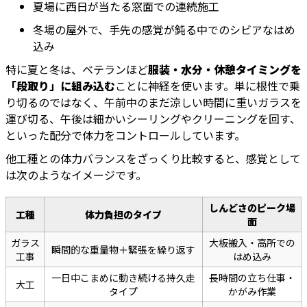
夏場に西日が当たる窓面での連続施工
冬場の屋外で、手先の感覚が鈍る中でのシビアなはめ
込み
特に夏と冬は、ベテランほど
服装・水分・休憩タイミングを
「段取り」に組み込む
ことに神経を使います。単に根性で乗
り切るのではなく、午前中のまだ涼しい時間に重いガラスを
運び切る、午後は細かいシーリングやクリーニングを回す、
といった配分で体力をコントロールしています。
他工種との体力バランスをざっくり比較すると、感覚として
は次のようなイメージです。
しんどさのピーク場
工種
体力負担のタイプ
面
ガラス
大板搬入・高所での
瞬間的な重量物＋緊張を繰り返す
工事
はめ込み
一日中こまめに動き続ける持久走
長時間の立ち仕事・
大工
タイプ
かがみ作業