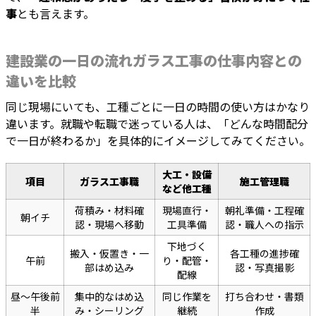
事
とも言えます。
建設業の一日の流れガラス工事の仕事内容との
違いを比較
同じ現場にいても、工種ごとに一日の時間の使い方はかなり
違います。就職や転職で迷っている人は、「どんな時間配分
で一日が終わるか」を具体的にイメージしてみてください。
大工・設備
項目
ガラス工事職
施工管理職
など他工種
荷積み・材料確
現場直行・
朝礼準備・工程確
朝イチ
認・現場へ移動
工具準備
認・職人への指示
下地づく
搬入・仮置き・一
各工種の進捗確
午前
り・配管・
部はめ込み
認・写真撮影
配線
昼〜午後前
集中的なはめ込
同じ作業を
打ち合わせ・書類
半
み・シーリング
継続
作成