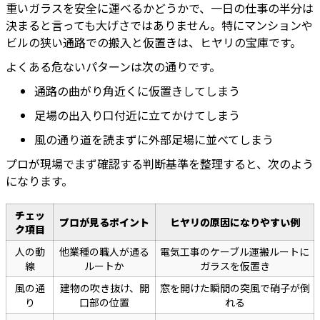
重いガラスを安全に運べるかどうかで、一日の仕事の半分は
決まると言っても大げさではありません。特にマンションや
ビルの狭い通路での搬入と仮置きは、ヒヤリの宝庫です。
よくある危ないパターンは次の通りです。
通路の曲がり角近くに仮置きしてしまう
足場の出入り口付近に立てかけてしまう
風の通り道を読まずに外部足場に並べてしまう
プロが現場でまず確認する判断基準を整理すると、次のよう
になります。
チェッ
プロが見るポイント
ヒヤリの原因になりやすい例
ク項目
人の動
他業種の職人が通る
電気工事のケーブル運搬ルートに
線
ルートか
ガラスを仮置き
風の通
建物の吹き抜け、開
窓を開けた瞬間の突風で硝子が倒
り
口部の位置
れる