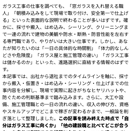
ガラス工事の仕事を調べても、「窓ガラスを入れ替える職
人」「朝積み込みをして現場で取り付け、安全第一で仕上げ
る」といった表面的な説明で終わることが多いはずです。確
かに、採寸や搬入、はめ込み、シーリング、クリーニングま
で一連の流れで建物の美観や防水・断熱・防音性能を左右す
る専門職であり、やりがいは大きい仕事です。しかし、あな
たが知りたいのは「一日の具体的な時間割」「体力的なしん
どさや危険度」「ガラス屋と施工管理の違い」「ガラス工事
は儲かるのか」といった、進路選択に直結する情報のはずで
す。
本記事では、出社から退社までのタイムラインを軸に、採寸
から搬入・仮置き・はめ込み・シーリング・仕上げまでの仕
事内容を分解し、現場で実際に起きがちなヒヤリハットや、
防ぐための判断基準まで踏み込みます。さらに、大工や設
備、施工管理職との一日の流れの違い、収入の伸び方、資格
やスキルアップでどこまで稼ぎが変わるかまで、一般論を削
ぎ落として整理しました。
この記事を読み終えた時点で「自
分はガラス工事に向くか」「他の建設職と比べてどこが合う