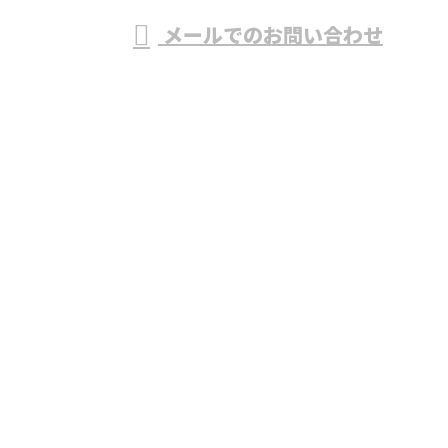
メールでのお問い合わせ
ーリング工事・ガラス工事(ガラス施工)なら株式会社
宮ガラスへ
ホーム
業務案内
施工実績
採用情報
ブログ
会社概要
お問い合わせ
東京都東久留米市などでシーリング工事・ガラス工事
(ガラス施工)なら株式会社宮ガラスへ
〒203-0043