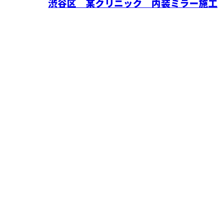
渋谷区 某クリニック 内装ミラー施工
お問い合わせ
お電話でのお問い合わせ
042-420-7664
営業時間／8：00～18：00 ※営業電話お断り
ホーム
業務案内