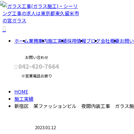
施
工
ホーム
業務案内
施工実績
採用情報
ブログ
会社概要
お問い
実
お問い合わせ
042-420-7664
※営業電話お断り
績
HOME
メールフォーム
施工実績
新宿区 某ファッションビル 夜間内装工事 ガラス施
2023.01.12