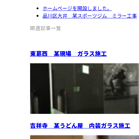
ホームページを開設しました。
品川区大井 某スポーツジム ミラー工事
関連記事一覧
東葛西 某現場 ガラス施工
吉祥寺 某うどん屋 内装ガラス施工