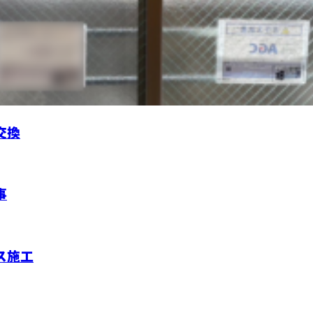
交換
事
ス施工