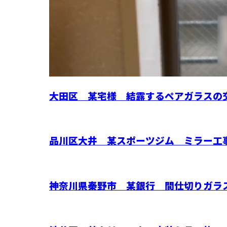
大田区 某宅様 結露するペアガラスの
品川区大井 某スポーツジム ミラー工
神奈川県秦野市 某銀行 間仕切りガラ